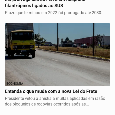
filantrópicos ligados ao SUS
Prazo que terminou em 2022 foi prorrogado até 2030.
Termos de Uso e Privacidade
Esse site utiliza cookies para melhorar sua experiência
de navegação. Ao continuar o acesso, entendemos que
ECONOMIA
você concorda com nossos Termos de Uso e
Entenda o que muda com a nova Lei do Frete
Privacidade.
PARA MAIS INFORMAÇÕES,
ACESSE NOSSOS TERMOS
Presidente vetou a anistia a multas aplicadas em razão
CLICANDO AQUI
dos bloqueios de rodovias ocorridos após as...
PROSSEGUIR