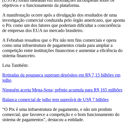
(USTR) foram baseadas em informações incompletas sobre os
objetivos e o funcionamento da plataforma.
A manifestação ocorre após a divulgação dos resultados de uma
investigação comercial conduzida pelo órgão americano, que aponta
o Pix como um dos fatores que poderiam dificultar a concorrência
de empresas dos EUA no mercado brasileiro.
A Febraban ressaltou que o Pix não tem fins comerciais e opera
como uma infraestrutura de pagamentos criada para ampliar a
competição entre instituições financeiras e aumentar a eficiência do
sistema financeiro.
Leia Também:
Retiradas da poupança superam depósitos em R$ 7,15 bilhões em
julho
Ninguém acerta Mega-Sena; prêmio acumula para R$ 165 milhões
Balança comercial de julho tem superávit de US$ 7 bilhões
“O Pix é uma infraestrutura de pagamento, e não um produto
comercial, que favorece a competição e o bom funcionamento do
sistema de pagamentos”, destacou a entidade.