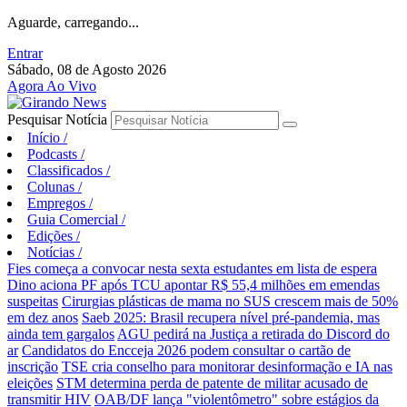
Aguarde, carregando...
Entrar
Sábado, 08 de Agosto 2026
Agora Ao Vivo
Pesquisar Notícia
Início
/
Podcasts
/
Classificados
/
Colunas
/
Empregos
/
Guia Comercial
/
Edições
/
Notícias
/
Fies começa a convocar nesta sexta estudantes em lista de espera
Dino aciona PF após TCU apontar R$ 55,4 milhões em emendas
suspeitas
Cirurgias plásticas de mama no SUS crescem mais de 50%
em dez anos
Saeb 2025: Brasil recupera nível pré-pandemia, mas
ainda tem gargalos
AGU pedirá na Justiça a retirada do Discord do
ar
Candidatos do Encceja 2026 podem consultar o cartão de
inscrição
TSE cria conselho para monitorar desinformação e IA nas
eleições
STM determina perda de patente de militar acusado de
transmitir HIV
OAB/DF lança "violentômetro" sobre estágios da