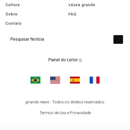
Cultura
vázea grande
Sobre
FAQ
Contato
Pesquisar Notícia
Painel do Leitor
Termos de Uso e Privacidade
Esse site utiliza cookies para melhorar sua
experiência de navegação. Ao continuar o acesso,
entendemos que você concorda com nossos
Termos de Uso e Privacidade.
PARA MAIS INFORMAÇÕES,
ACESSE NOSSOS TERMOS
girando news - Todos os direitos reservados.
CLICANDO AQUI
Termos de Uso e Privacidade
PROSSEGUIR