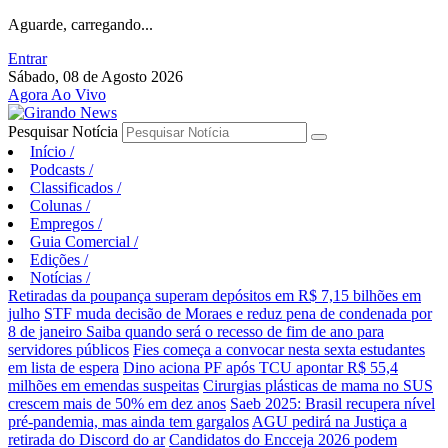
Aguarde, carregando...
Entrar
Sábado, 08 de Agosto 2026
Agora Ao Vivo
Pesquisar Notícia
Início
/
Podcasts
/
Classificados
/
Colunas
/
Empregos
/
Guia Comercial
/
Edições
/
Notícias
/
Retiradas da poupança superam depósitos em R$ 7,15 bilhões em
julho
STF muda decisão de Moraes e reduz pena de condenada por
8 de janeiro
Saiba quando será o recesso de fim de ano para
servidores públicos
Fies começa a convocar nesta sexta estudantes
em lista de espera
Dino aciona PF após TCU apontar R$ 55,4
milhões em emendas suspeitas
Cirurgias plásticas de mama no SUS
crescem mais de 50% em dez anos
Saeb 2025: Brasil recupera nível
pré-pandemia, mas ainda tem gargalos
AGU pedirá na Justiça a
retirada do Discord do ar
Candidatos do Encceja 2026 podem