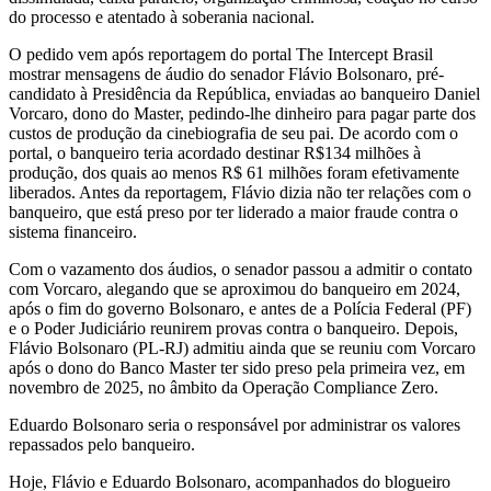
do processo e atentado à soberania nacional.
O pedido vem após reportagem do portal The Intercept Brasil
mostrar mensagens de áudio do senador Flávio Bolsonaro, pré-
candidato à Presidência da República, enviadas ao banqueiro Daniel
Vorcaro, dono do Master, pedindo-lhe dinheiro para pagar parte dos
custos de produção da cinebiografia de seu pai. De acordo com o
portal, o banqueiro teria acordado destinar R$134 milhões à
produção, dos quais ao menos R$ 61 milhões foram efetivamente
liberados. Antes da reportagem, Flávio dizia não ter relações com o
banqueiro, que está preso por ter liderado a maior fraude contra o
sistema financeiro.
Com o vazamento dos áudios, o senador passou a admitir o contato
com Vorcaro, alegando que se aproximou do banqueiro em 2024,
após o fim do governo Bolsonaro, e antes de a Polícia Federal (PF)
e o Poder Judiciário reunirem provas contra o banqueiro. Depois,
Flávio Bolsonaro (PL-RJ) admitiu ainda que se reuniu com Vorcaro
após o dono do Banco Master ter sido preso pela primeira vez, em
novembro de 2025, no âmbito da Operação Compliance Zero.
Eduardo Bolsonaro seria o responsável por administrar os valores
repassados pelo banqueiro.
Hoje, Flávio e Eduardo Bolsonaro, acompanhados do blogueiro