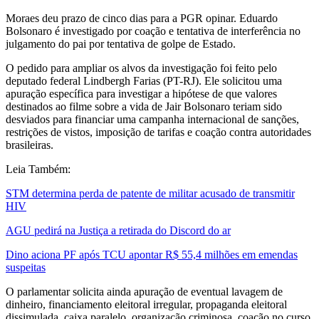
Moraes deu prazo de cinco dias para a PGR opinar. Eduardo
Bolsonaro é investigado por coação e tentativa de interferência no
julgamento do pai por tentativa de golpe de Estado.
O pedido para ampliar os alvos da investigação foi feito pelo
deputado federal Lindbergh Farias (PT-RJ). Ele solicitou uma
apuração específica para investigar a hipótese de que valores
destinados ao filme sobre a vida de Jair Bolsonaro teriam sido
desviados para financiar uma campanha internacional de sanções,
restrições de vistos, imposição de tarifas e coação contra autoridades
brasileiras.
Leia Também:
STM determina perda de patente de militar acusado de transmitir
HIV
AGU pedirá na Justiça a retirada do Discord do ar
Dino aciona PF após TCU apontar R$ 55,4 milhões em emendas
suspeitas
O parlamentar solicita ainda apuração de eventual lavagem de
dinheiro, financiamento eleitoral irregular, propaganda eleitoral
dissimulada, caixa paralelo, organização criminosa, coação no curso