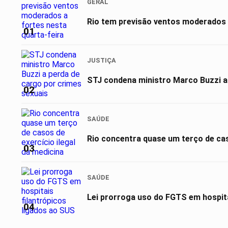
GERAL
Rio tem previsão ventos moderados a
01
JUSTIÇA
STJ condena ministro Marco Buzzi a
02
SAÚDE
Rio concentra quase um terço de cas
03
SAÚDE
Lei prorroga uso do FGTS em hospita
04