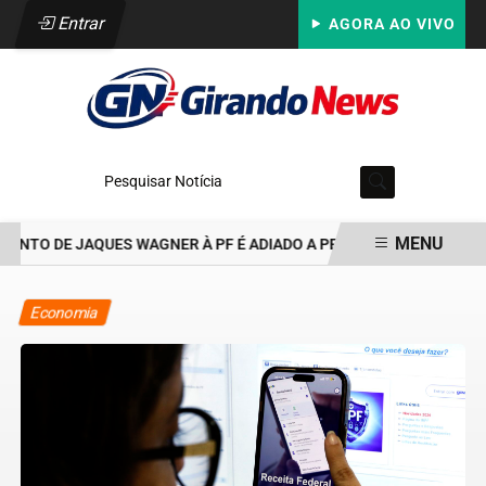
Entrar
AGORA AO VIVO
Pesquisar Notícia
MENU
NTO DE JAQUES WAGNER À PF É ADIADO A PEDIDO DA DEFESA
RET
EM ALTA
Economia