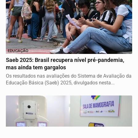
EDUCAÇÃO
Saeb 2025: Brasil recupera nível pré-pandemia,
Termos de Uso e Privacidade
mas ainda tem gargalos
Esse site utiliza cookies para melhorar sua experiência
Os resultados nas avaliações do Sistema de Avaliação da
de navegação. Ao continuar o acesso, entendemos que
Educação Básica (Saeb) 2025, divulgados nesta...
você concorda com nossos Termos de Uso e
Privacidade.
PARA MAIS INFORMAÇÕES,
ACESSE NOSSOS TERMOS
CLICANDO AQUI
PROSSEGUIR