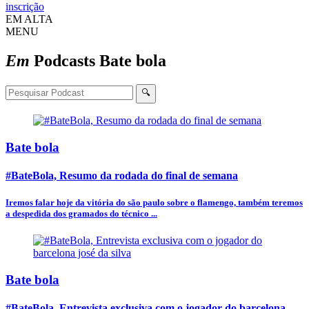
inscrição
EM ALTA
MENU
Em
Podcasts
Bate bola
🔍
Bate bola
#BateBola, Resumo da rodada do final de semana
Iremos falar hoje da vitória do são paulo sobre o flamengo, também teremos
a despedida dos gramados do técnico ...
Bate bola
#BateBola, Entrevista exclusiva com o jogador do barcelona