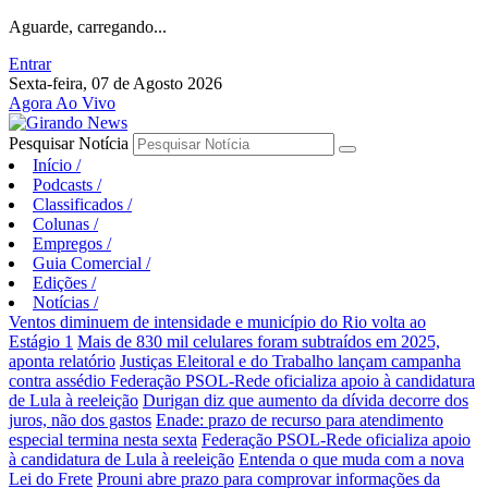
Aguarde, carregando...
Entrar
Sexta-feira, 07 de Agosto 2026
Agora Ao Vivo
Pesquisar Notícia
Início
/
Podcasts
/
Classificados
/
Colunas
/
Empregos
/
Guia Comercial
/
Edições
/
Notícias
/
Ventos diminuem de intensidade e município do Rio volta ao
Estágio 1
Mais de 830 mil celulares foram subtraídos em 2025,
aponta relatório
Justiças Eleitoral e do Trabalho lançam campanha
contra assédio
Federação PSOL-Rede oficializa apoio à candidatura
de Lula à reeleição
Durigan diz que aumento da dívida decorre dos
juros, não dos gastos
Enade: prazo de recurso para atendimento
especial termina nesta sexta
Federação PSOL-Rede oficializa apoio
à candidatura de Lula à reeleição
Entenda o que muda com a nova
Lei do Frete
Prouni abre prazo para comprovar informações da