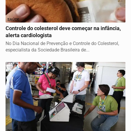
SAÚDE
Controle do colesterol deve começar na infância,
alerta cardiologista
No Dia Nacional de Prevenção e Controle do Colesterol,
especialista da Sociedade Brasileira de...
Termos de Uso e Privacidade
POLÍTICA