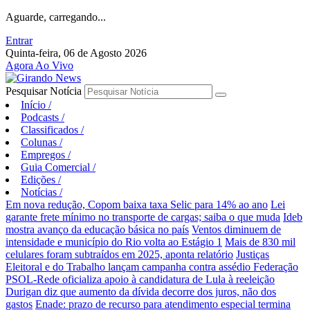
Aguarde, carregando...
Entrar
Quinta-feira, 06 de Agosto 2026
Agora Ao Vivo
Pesquisar Notícia
Início
/
Podcasts
/
Classificados
/
Colunas
/
Empregos
/
Guia Comercial
/
Edições
/
Notícias
/
Em nova redução, Copom baixa taxa Selic para 14% ao ano
Lei
garante frete mínimo no transporte de cargas; saiba o que muda
Ideb
mostra avanço da educação básica no país
Ventos diminuem de
intensidade e município do Rio volta ao Estágio 1
Mais de 830 mil
celulares foram subtraídos em 2025, aponta relatório
Justiças
Eleitoral e do Trabalho lançam campanha contra assédio
Federação
PSOL-Rede oficializa apoio à candidatura de Lula à reeleição
Durigan diz que aumento da dívida decorre dos juros, não dos
gastos
Enade: prazo de recurso para atendimento especial termina