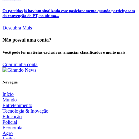
Os partidos já haviam sinalizado esse posicionamento quando participaram
da convenção do PT, no último...
Descubra Mais
Não possui uma conta?
Você pode ler matérias exclusivas, anunciar classificados e muito mais!
Criar minha conta
Navegue
Início
Mundo
Entretenimento
Tecnologia & Inovação
Educação
Policial
Economia
Agro
Justiça