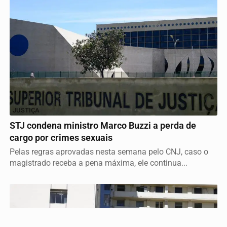
Termos de Uso e Privacidade
JUSTIÇA
Esse site utiliza cookies para melhorar sua experiência
STJ condena ministro Marco Buzzi a perda de
de navegação. Ao continuar o acesso, entendemos que
cargo por crimes sexuais
você concorda com nossos Termos de Uso e
Privacidade.
Pelas regras aprovadas nesta semana pelo CNJ, caso o
magistrado receba a pena máxima, ele continua...
PARA MAIS INFORMAÇÕES,
ACESSE NOSSOS TERMOS
CLICANDO AQUI
PROSSEGUIR