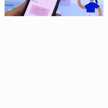
PROSSEGUIR
EDUCAÇÃO
Prouni 2026: divulgado resultado de nova
chamada para o 2º semestre
Documentação exigida deve ser apresentada diretamente
na instituição de ensino superior para a qual o...
Descubra Mais
Não possui uma conta?