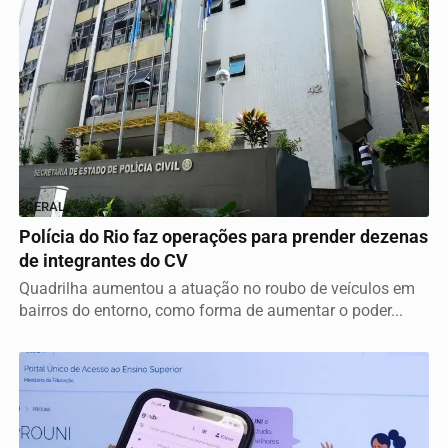
GERAL
Polícia do Rio faz operações para prender dezenas
de integrantes do CV
Quadrilha aumentou a atuação no roubo de veículos em
Termos de Uso e Privacidade
bairros do entorno, como forma de aumentar o poder...
Esse site utiliza cookies para melhorar sua experiência
de navegação. Ao continuar o acesso, entendemos que
você concorda com nossos Termos de Uso e
Privacidade.
PARA MAIS INFORMAÇÕES,
ACESSE NOSSOS TERMOS
CLICANDO AQUI