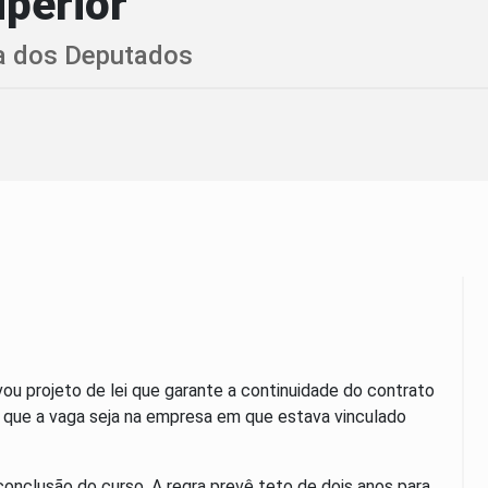
uperior
a dos Deputados
 projeto de lei que garante a continuidade do contrato
que a vaga seja na empresa em que estava vinculado
onclusão do curso. A regra prevê teto de dois anos para