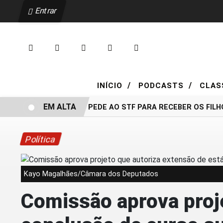
Entrar
/
/
INÍCIO
PODCASTS
CLAS
EM ALTA
BOLSONARO PEDE AO STF PARA RECEBER OS FILHOS N
Política
Kayo Magalhães/Câmara dos Deputados
Comissão aprova proje