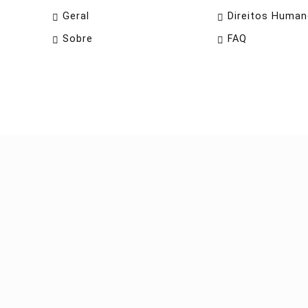
Geral
Direitos Huma
Sobre
FAQ
periência de navegação. Ao continuar o acesso, entende