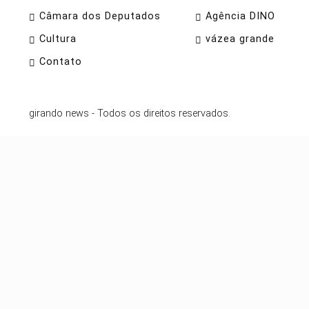
Câmara dos Deputados
Agência DINO
Cultura
vázea grande
Contato
girando news - Todos os direitos reservados.
Termos de Uso e Privacidade
Esse site utiliza cookies para melhorar sua ex
com nossos Termos de Uso e Privacidade.