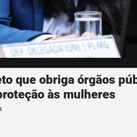
to que obriga órgãos púb
proteção às mulheres
a