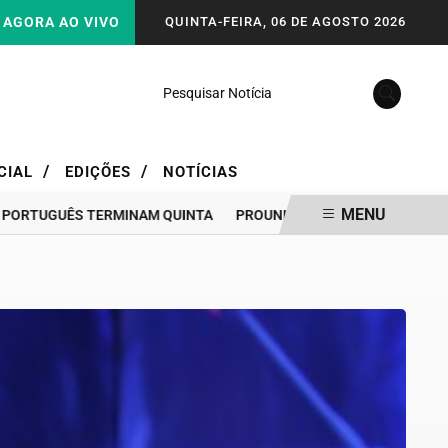
AGORA AO VIVO
QUINTA-FEIRA, 06 DE AGOSTO 2026
Pesquisar Notícia
/
/
CIAL
EDIÇÕES
NOTÍCIAS
MENU
TUGUÊS TERMINAM QUINTA
PROUNI 2026: DIVULGADO RESULTADO