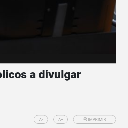
licos a divulgar
A-
A+
IMPRIMIR