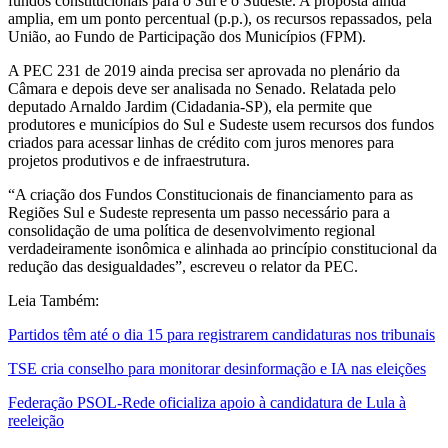
fundos constitucionais para o Sul e o Sudeste. A proposta ainda
amplia, em um ponto percentual (p.p.), os recursos repassados, pela
União, ao Fundo de Participação dos Municípios (FPM).
A PEC 231 de 2019 ainda precisa ser aprovada no plenário da
Câmara e depois deve ser analisada no Senado. Relatada pelo
deputado Arnaldo Jardim (Cidadania-SP), ela permite que
produtores e municípios do Sul e Sudeste usem recursos dos fundos
criados para acessar linhas de crédito com juros menores para
projetos produtivos e de infraestrutura.
“A criação dos Fundos Constitucionais de financiamento para as
Regiões Sul e Sudeste representa um passo necessário para a
consolidação de uma política de desenvolvimento regional
verdadeiramente isonômica e alinhada ao princípio constitucional da
redução das desigualdades”, escreveu o relator da PEC.
Leia Também:
Partidos têm até o dia 15 para registrarem candidaturas nos tribunais
TSE cria conselho para monitorar desinformação e IA nas eleições
Federação PSOL-Rede oficializa apoio à candidatura de Lula à
reeleição