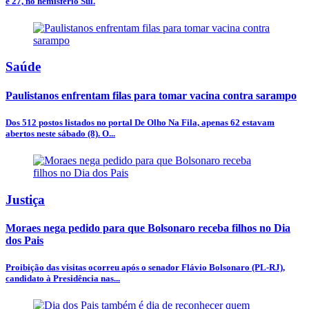
e 27, no hemisfério Sul.
Saúde
Paulistanos enfrentam filas para tomar vacina contra sarampo
Dos 512 postos listados no portal De Olho Na Fila, apenas 62 estavam
abertos neste sábado (8). O...
Justiça
Moraes nega pedido para que Bolsonaro receba filhos no Dia
dos Pais
Proibição das visitas ocorreu após o senador Flávio Bolsonaro (PL-RJ),
candidato à Presidência nas...