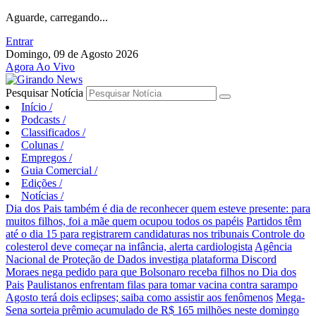
Aguarde, carregando...
Entrar
Domingo, 09 de Agosto 2026
Agora Ao Vivo
Pesquisar Notícia
Início
/
Podcasts
/
Classificados
/
Colunas
/
Empregos
/
Guia Comercial
/
Edições
/
Notícias
/
Dia dos Pais também é dia de reconhecer quem esteve presente: para
muitos filhos, foi a mãe quem ocupou todos os papéis
Partidos têm
até o dia 15 para registrarem candidaturas nos tribunais
Controle do
colesterol deve começar na infância, alerta cardiologista
Agência
Nacional de Proteção de Dados investiga plataforma Discord
Moraes nega pedido para que Bolsonaro receba filhos no Dia dos
Pais
Paulistanos enfrentam filas para tomar vacina contra sarampo
Agosto terá dois eclipses; saiba como assistir aos fenômenos
Mega-
Sena sorteia prêmio acumulado de R$ 165 milhões neste domingo