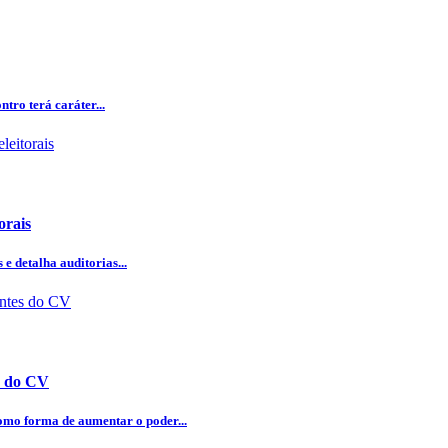
tro terá caráter...
orais
e detalha auditorias...
es do CV
omo forma de aumentar o poder...