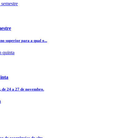
mestre
o superior para a qual o...
inta
r, de 24 a 27 de novembro.
o de ocorrências de alto...