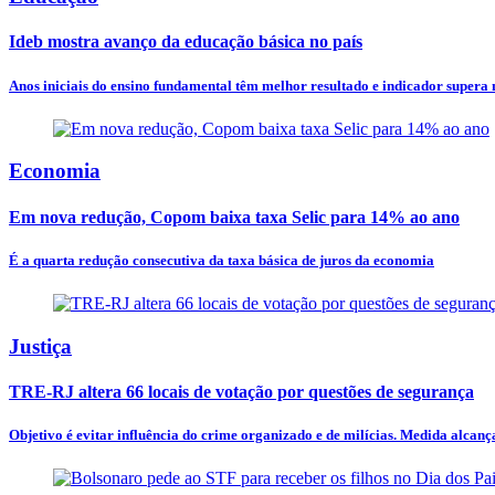
Ideb mostra avanço da educação básica no país
Anos iniciais do ensino fundamental têm melhor resultado e indicador supera
Economia
Em nova redução, Copom baixa taxa Selic para 14% ao ano
É a quarta redução consecutiva da taxa básica de juros da economia
Justiça
TRE-RJ altera 66 locais de votação por questões de segurança
Objetivo é evitar influência do crime organizado e de milícias. Medida alcança