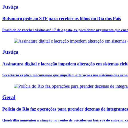
Justiça
Bolsonaro pede ao STF para receber os filhos no Dia dos Pais
Proibido de receber visitas até 17 de agosto, ex-presidente argumenta que encon
Justiça
Assinatura digital e lacração impedem alteração em sistemas eleit
Secretário explica mecanismos que impedem alterações nos sistemas das urnas 
Geral
Polícia do Rio faz operações para prender dezenas de integrant
Quadrilha aumentou a atuação no roubo de veículos em bairros do entorno, c