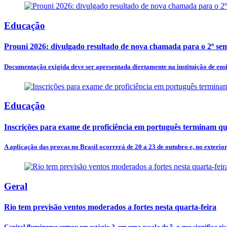
Educação
Prouni 2026: divulgado resultado de nova chamada para o 2º se
Documentação exigida deve ser apresentada diretamente na instituição de ensin
Educação
Inscrições para exame de proficiência em português terminam qu
A aplicação das provas no Brasil ocorrerá de 20 a 23 de outubro e, no exterio
Geral
Rio tem previsão ventos moderados a fortes nesta quarta-feira
Capital fluminense entrou em estágio 2, em uma escala de 5, o que significa risc