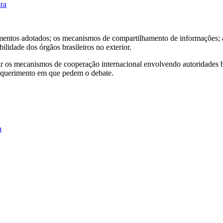
ora
entos adotados; os mecanismos de compartilhamento de informações; a c
ibilidade dos órgãos brasileiros no exterior.
 os mecanismos de cooperação internacional envolvendo autoridades bras
 requerimento em que pedem o debate.