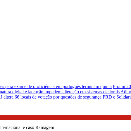
ões para exame de proficiência em português terminam quinta
Prouni 20
natura digital e lacração impedem alteração em sistemas eleitorais
Atitu
 altera 66 locais de votação por questões de segurança
PRD e Solidari