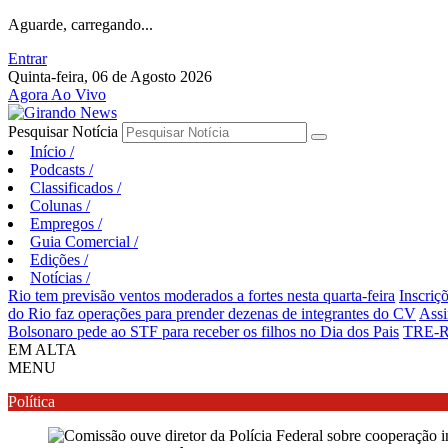
Aguarde, carregando...
Entrar
Quinta-feira, 06 de Agosto 2026
Agora Ao Vivo
Pesquisar Notícia
Início
/
Podcasts
/
Classificados
/
Colunas
/
Empregos
/
Guia Comercial
/
Edições
/
Notícias
/
Rio tem previsão ventos moderados a fortes nesta quarta-feira
Inscriç
do Rio faz operações para prender dezenas de integrantes do CV
Assi
Bolsonaro pede ao STF para receber os filhos no Dia dos Pais
TRE-RJ
EM ALTA
MENU
Política