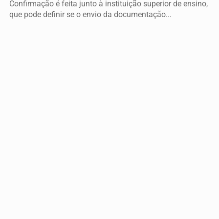
Confirmação é feita junto à instituição superior de ensino,
CLICANDO AQUI
que pode definir se o envio da documentação...
PROSSEGUIR
Descubra Mais
Não possui uma conta?
Você pode ler matérias exclusivas, anunciar
classificados e muito mais!
CRIAR MINHA CONTA