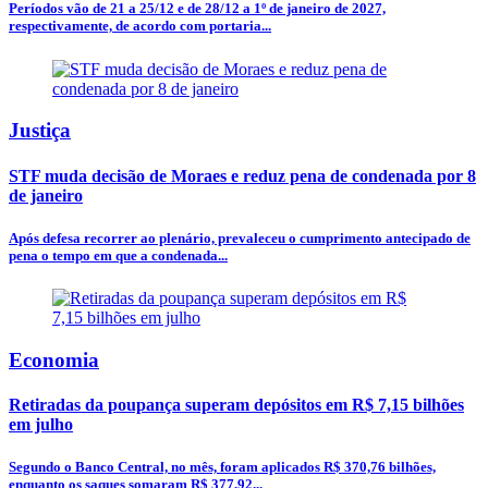
Períodos vão de 21 a 25/12 e de 28/12 a 1º de janeiro de 2027,
respectivamente, de acordo com portaria...
Justiça
STF muda decisão de Moraes e reduz pena de condenada por 8
de janeiro
Após defesa recorrer ao plenário, prevaleceu o cumprimento antecipado de
pena o tempo em que a condenada...
Economia
Retiradas da poupança superam depósitos em R$ 7,15 bilhões
em julho
Segundo o Banco Central, no mês, foram aplicados R$ 370,76 bilhões,
enquanto os saques somaram R$ 377,92...