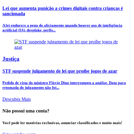
Lei que aumenta punição a crimes digitais contra crianças é
sancionada
A lei endurece a pena do aliciamento quando houver uso de inteligência
artificial (IA), deepfake, perfis...
Justiça
STF suspende julgamento de lei que proíbe jogos de azar
Pedido de vista do ministro Flávio Dino interrompeu a análise. Data para
retomada do julgamento não foi...
Descubra Mais
Não possui uma conta?
Você pode ler matérias exclusivas, anunciar classificados e muito mais!