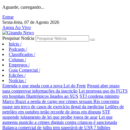
Aguarde, carregando...
Entrar
Sexta-feira, 07 de Agosto 2026
Agora Ao Vivo
Pesquisar Notícia
Início
/
Podcasts
/
Classificados
/
Colunas
/
Empregos
/
Guia Comercial
/
Edições
/
Notícias
/
Entenda o que muda com a nova Lei do Frete
Prouni abre prazo
para comprovar informações da inscrição
Lei prorroga uso do FGTS
em hospitais filantrópicos ligados ao SUS
STJ condena ministro
Marco Buzzi a perda de cargo por crimes sexuais
Rio concentra
quase um terço de casos de exercício ilegal da medicina
Leilões de
petróleo em outubro terão recorde de áreas em disputa
STF
suspende julgamento de lei que proíbe jogos de azar
Lei que
aumenta punição a crimes digitais contra crianças é sancionada
Balança comercial de julho tem superávit de US$ 7 bilhões