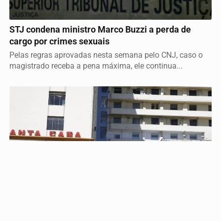
JUSTIÇA
STJ condena ministro Marco Buzzi a perda de
Termos de Uso e Privacidade
cargo por crimes sexuais
Pelas regras aprovadas nesta semana pelo CNJ, caso o
Esse site utiliza cookies para melhorar sua experiência
de navegação. Ao continuar o acesso, entendemos que
magistrado receba a pena máxima, ele continua...
você concorda com nossos Termos de Uso e
Privacidade.
PARA MAIS INFORMAÇÕES,
ACESSE NOSSOS TERMOS
CLICANDO AQUI
PROSSEGUIR
SAÚDE
Lei prorroga uso do FGTS em hospitais