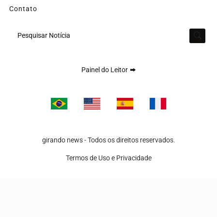
Contato
Pesquisar Notícia
Painel do Leitor
Termos de Uso e Privacidade
Esse site utiliza cookies para melhorar sua experiência
girando news - Todos os direitos reservados.
de navegação. Ao continuar o acesso, entendemos que
Termos de Uso e Privacidade
você concorda com nossos Termos de Uso e
Privacidade.
PARA MAIS INFORMAÇÕES,
ACESSE NOSSOS TERMOS
CLICANDO AQUI
PROSSEGUIR