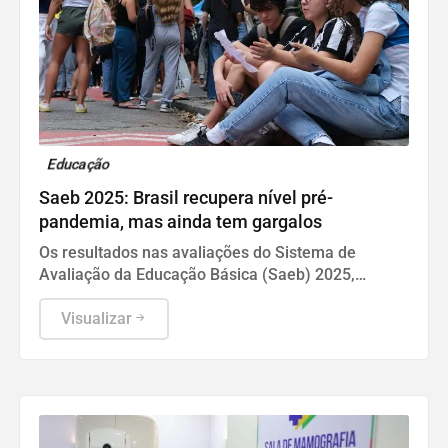
Educação
Saeb 2025: Brasil recupera nível pré-
pandemia, mas ainda tem gargalos
Os resultados nas avaliações do Sistema de
Avaliação da Educação Básica (Saeb) 2025,
divulgados nesta quarta-feira (5) pelo Ministério da
Educação (MEC), em Brasília, mostram que, apesar
Visualizar
da consistente melhora dos indicadores de
proficiência da língua portuguesa e matemática em
todas as etapas de ensino, a aprendizagem ainda é
o principal desafio do Brasil.