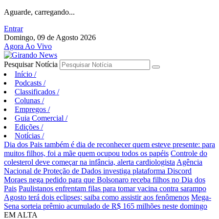
Aguarde, carregando...
Entrar
Domingo, 09 de Agosto 2026
Agora Ao Vivo
Pesquisar Notícia
Início
/
Podcasts
/
Classificados
/
Colunas
/
Empregos
/
Guia Comercial
/
Edições
/
Notícias
/
Dia dos Pais também é dia de reconhecer quem esteve presente: para
muitos filhos, foi a mãe quem ocupou todos os papéis
Controle do
colesterol deve começar na infância, alerta cardiologista
Agência
Nacional de Proteção de Dados investiga plataforma Discord
Moraes nega pedido para que Bolsonaro receba filhos no Dia dos
Pais
Paulistanos enfrentam filas para tomar vacina contra sarampo
Agosto terá dois eclipses; saiba como assistir aos fenômenos
Mega-
Sena sorteia prêmio acumulado de R$ 165 milhões neste domingo
EM ALTA