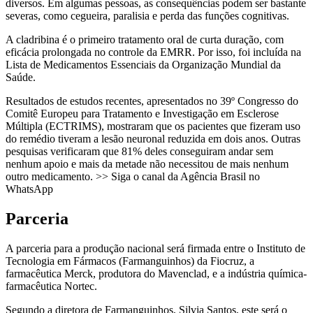
diversos. Em algumas pessoas, as consequências podem ser bastante
severas, como cegueira, paralisia e perda das funções cognitivas.
A cladribina é o primeiro tratamento oral de curta duração, com
eficácia prolongada no controle da EMRR. Por isso, foi incluída na
Lista de Medicamentos Essenciais da Organização Mundial da
Saúde.
Resultados de estudos recentes, apresentados no 39º Congresso do
Comitê Europeu para Tratamento e Investigação em Esclerose
Múltipla (ECTRIMS), mostraram que os pacientes que fizeram uso
do remédio tiveram a lesão neuronal reduzida em dois anos. Outras
pesquisas verificaram que 81% deles conseguiram andar sem
nenhum apoio e mais da metade não necessitou de mais nenhum
outro medicamento. >> Siga o canal da Agência Brasil no
WhatsApp
Parceria
A parceria para a produção nacional será firmada entre o Instituto de
Tecnologia em Fármacos (Farmanguinhos) da Fiocruz, a
farmacêutica Merck, produtora do Mavenclad, e a indústria química-
farmacêutica Nortec.
Segundo a diretora de Farmanguinhos, Silvia Santos, este será o