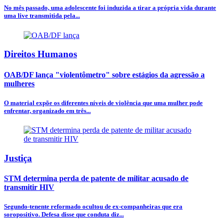
No mês passado, uma adolescente foi induzida a tirar a própria vida durante
uma live transmitida pela...
Direitos Humanos
OAB/DF lança "violentômetro" sobre estágios da agressão a
mulheres
O material expõe os diferentes níveis de violência que uma mulher pode
enfrentar, organizado em três...
Justiça
STM determina perda de patente de militar acusado de
transmitir HIV
Segundo-tenente reformado ocultou de ex-companheiras que era
soropositivo. Defesa disse que conduta diz...