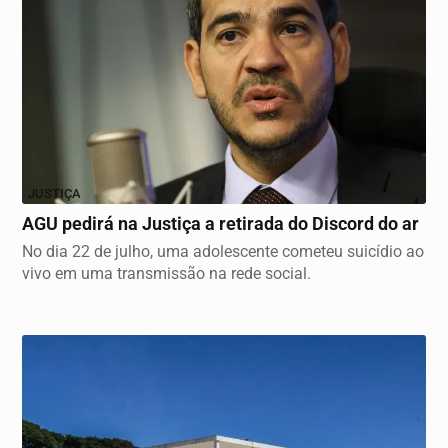
JUSTIÇA
AGU pedirá na Justiça a retirada do Discord do ar
No dia 22 de julho, uma adolescente cometeu suicídio ao
vivo em uma transmissão na rede social.