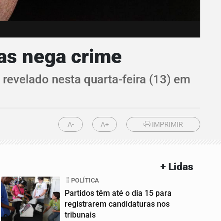
mas nega crime
 revelado nesta quarta-feira (13) em
A-
A+
IMPRIMIR
+ Lidas
POLÍTICA
Partidos têm até o dia 15 para
registrarem candidaturas nos
tribunais
01