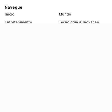
PARA MAIS INFORMAÇÕES,
ACESSE NOSSOS TERMOS
CLICANDO AQUI
Navegue
Início
Mundo
PROSSEGUIR
Entretenimento
Tecnologia & Inovação
Educação
Policial
Economia
Agro
Justiça
Saúde
Conteúdo Patrocinado
Esportes
Câmara dos Deputados
Agência DINO
Geral
Direitos Humanos
Cultura
vázea grande
Sobre
FAQ
Contato
Pesquisar Notícia