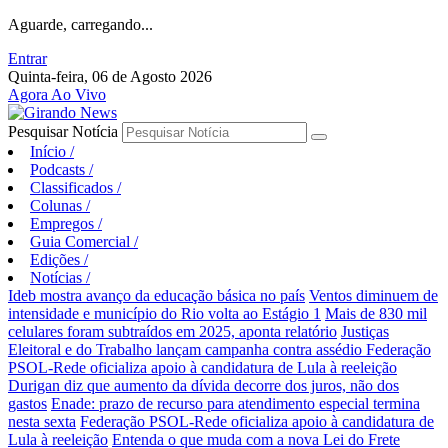
Aguarde, carregando...
Entrar
Quinta-feira, 06 de Agosto 2026
Agora Ao Vivo
Pesquisar Notícia
Início
/
Podcasts
/
Classificados
/
Colunas
/
Empregos
/
Guia Comercial
/
Edições
/
Notícias
/
Ideb mostra avanço da educação básica no país
Ventos diminuem de
intensidade e município do Rio volta ao Estágio 1
Mais de 830 mil
celulares foram subtraídos em 2025, aponta relatório
Justiças
Eleitoral e do Trabalho lançam campanha contra assédio
Federação
PSOL-Rede oficializa apoio à candidatura de Lula à reeleição
Durigan diz que aumento da dívida decorre dos juros, não dos
gastos
Enade: prazo de recurso para atendimento especial termina
nesta sexta
Federação PSOL-Rede oficializa apoio à candidatura de
Lula à reeleição
Entenda o que muda com a nova Lei do Frete