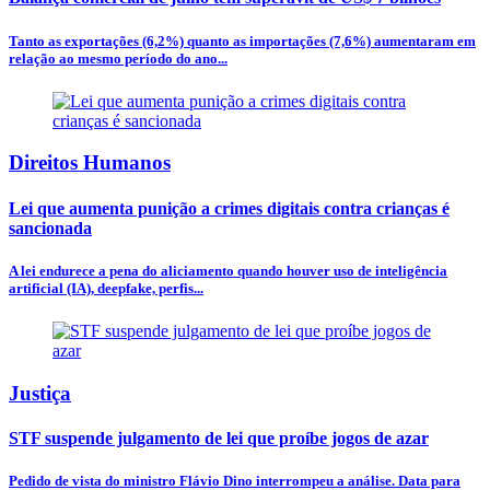
Tanto as exportações (6,2%) quanto as importações (7,6%) aumentaram em
relação ao mesmo período do ano...
Direitos Humanos
Lei que aumenta punição a crimes digitais contra crianças é
sancionada
A lei endurece a pena do aliciamento quando houver uso de inteligência
artificial (IA), deepfake, perfis...
Justiça
STF suspende julgamento de lei que proíbe jogos de azar
Pedido de vista do ministro Flávio Dino interrompeu a análise. Data para