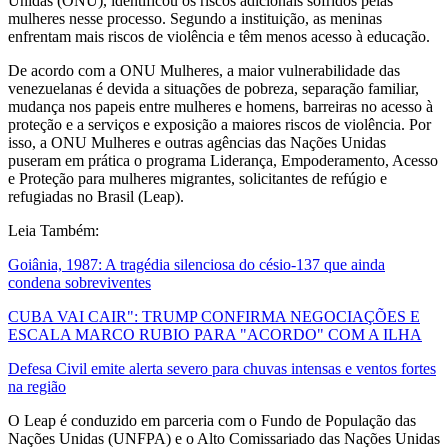
Unidas (ONU), identificou os riscos adicionais sofridos pelas
mulheres nesse processo. Segundo a instituição, as meninas
enfrentam mais riscos de violência e têm menos acesso à educação.
De acordo com a ONU Mulheres, a maior vulnerabilidade das
venezuelanas é devida a situações de pobreza, separação familiar,
mudança nos papeis entre mulheres e homens, barreiras no acesso à
proteção e a serviços e exposição a maiores riscos de violência. Por
isso, a ONU Mulheres e outras agências das Nações Unidas
puseram em prática o programa Liderança, Empoderamento, Acesso
e Proteção para mulheres migrantes, solicitantes de refúgio e
refugiadas no Brasil (Leap).
Leia Também:
Goiânia, 1987: A tragédia silenciosa do césio-137 que ainda
condena sobreviventes
CUBA VAI CAIR": TRUMP CONFIRMA NEGOCIAÇÕES E
ESCALA MARCO RUBIO PARA "ACORDO" COM A ILHA
Defesa Civil emite alerta severo para chuvas intensas e ventos fortes
na região
O Leap é conduzido em parceria com o Fundo de População das
Nações Unidas (UNFPA) e o Alto Comissariado das Nações Unidas