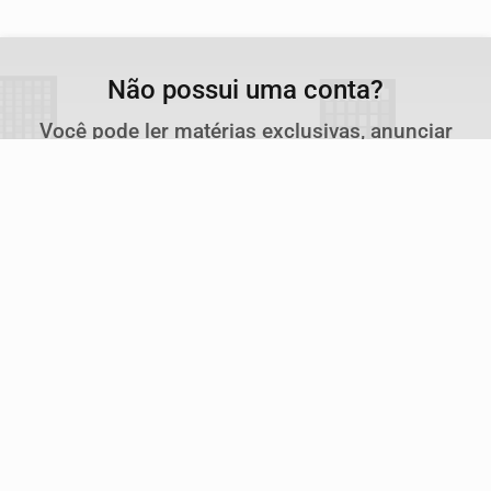
Privacidade.
PARA MAIS INFORMAÇÕES,
ACESSE NOSSOS TERMOS
CLICANDO AQUI
Não possui uma conta?
PROSSEGUIR
Você pode ler matérias exclusivas, anunciar
classificados e muito mais!
CRIAR MINHA CONTA