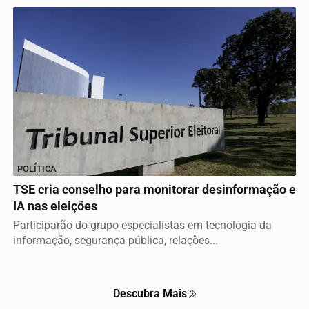
POLÍTICA
TSE cria conselho para monitorar desinformação e
IA nas eleições
Participarão do grupo especialistas em tecnologia da
informação, segurança pública, relações...
Termos de Uso e Privacidade
Esse site utiliza cookies para melhorar sua experiência
de navegação. Ao continuar o acesso, entendemos que
Descubra Mais
você concorda com nossos Termos de Uso e