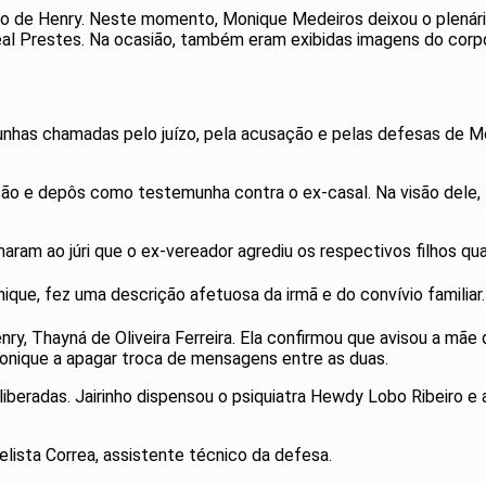
 de Henry. Neste momento, Monique Medeiros deixou o plenário
s Leal Prestes. Na ocasião, também eram exibidas imagens do cor
unhas chamadas pelo juízo, pela acusação e pelas defesas de M
usação e depôs como testemunha contra o ex-casal. Na visão del
maram ao júri que o ex-vereador agrediu os respectivos filhos qu
que, fez uma descrição afetuosa da irmã e do convívio familiar.
, Thayná de Oliveira Ferreira. Ela confirmou que avisou a mãe 
 Monique a apagar troca de mensagens entre as duas.
beradas. Jairinho dispensou o psiquiatra Hewdy Lobo Ribeiro e a 
elista Correa, assistente técnico da defesa.