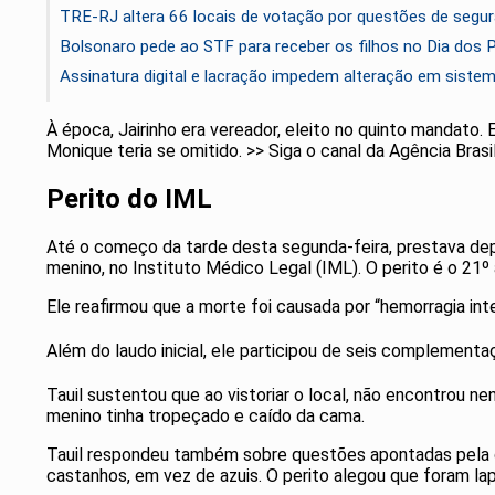
TRE-RJ altera 66 locais de votação por questões de segu
Bolsonaro pede ao STF para receber os filhos no Dia dos 
Assinatura digital e lacração impedem alteração em sistem
À época, Jairinho era vereador, eleito no quinto mandato.
Monique teria se omitido. >> Siga o canal da Agência Bra
Perito do IML
Até o começo da tarde desta segunda-feira, prestava depo
menino, no Instituto Médico Legal (IML). O perito é o 21º 
Ele reafirmou que a morte foi causada por “hemorragia in
Além do laudo inicial, ele participou de seis complement
Tauil sustentou que ao vistoriar o local, não encontrou n
menino tinha tropeçado e caído da cama.
Tauil respondeu também sobre questões apontadas pela de
castanhos, em vez de azuis. O perito alegou que foram l