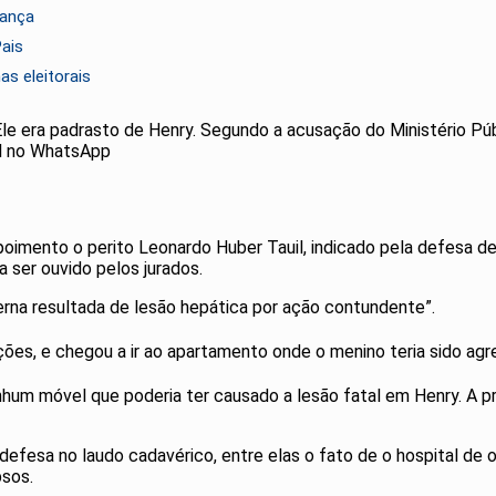
rança
Pais
as eleitorais
 Ele era padrasto de Henry. Segundo a acusação do Ministério Púb
sil no WhatsApp
imento o perito Leonardo Huber Tauil, indicado pela defesa de 
a ser ouvido pelos jurados.
terna resultada de lesão hepática por ação contundente”.
ações, e chegou a ir ao apartamento onde o menino teria sido ag
enhum móvel que poderia ter causado a lesão fatal em Henry. A pr
fesa no laudo cadavérico, entre elas o fato de o hospital de o
apsos.