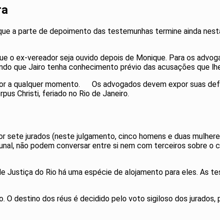
ra
ue a parte de depoimento das testemunhas termine ainda nesta s
 que o ex-vereador seja ouvido depois de Monique. Para os adv
tindo que Jairo tenha conhecimento prévio das acusações que lhe 
por a qualquer momento. Os advogados devem expor suas defesa
rpus Christi, feriado no Rio de Janeiro.
por sete jurados (neste julgamento, cinco homens e duas mulher
bunal, não podem conversar entre si nem com terceiros sobre o 
 de Justiça do Rio há uma espécie de alojamento para eles. As te
. O destino dos réus é decidido pelo voto sigiloso dos jurados, 