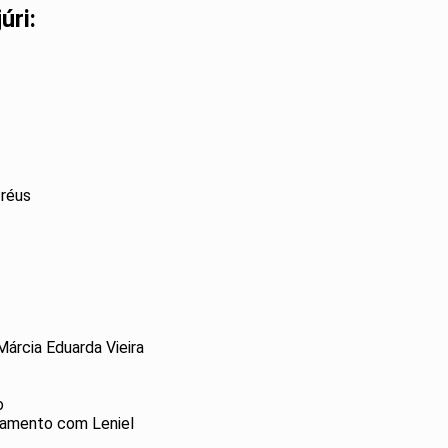
úri:
s réus
Márcia Eduarda Vieira
do
onamento com Leniel