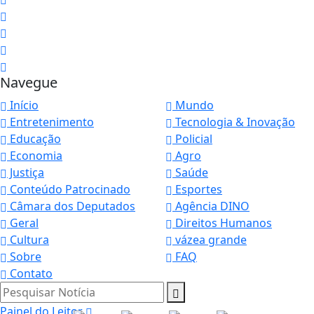
Navegue
Início
Mundo
Entretenimento
Tecnologia & Inovação
Educação
Policial
Economia
Agro
Justiça
Saúde
Conteúdo Patrocinado
Esportes
Câmara dos Deputados
Agência DINO
Geral
Direitos Humanos
Cultura
vázea grande
Sobre
FAQ
Contato
Pesquisar Notícia
Painel do Leitor