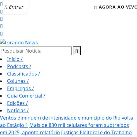
Entrar
AGORA AO VIV
Pesquisar Notícia
Início
/
Podcasts
/
Classificados
/
Colunas
/
Empregos
/
Guia Comercial
/
Edições
/
Notícias
/
Ventos diminuem de intensidade e município do Rio volta
ao Estágio 1
Mais de 830 mil celulares foram subtraídos
em 2025, aponta relatório
Justiças Eleitoral e do Trabalho