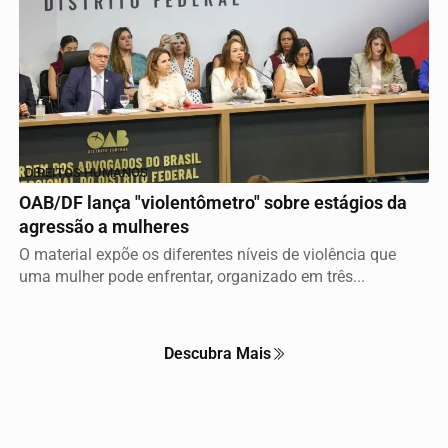
Termos de Uso e Privacidade
DIREITOS HUMANOS
Esse site utiliza cookies para melhorar sua experiência
OAB/DF lança "violentômetro" sobre estágios da
de navegação. Ao continuar o acesso, entendemos que
agressão a mulheres
você concorda com nossos Termos de Uso e
Privacidade.
O material expõe os diferentes níveis de violência que
uma mulher pode enfrentar, organizado em três...
PARA MAIS INFORMAÇÕES,
ACESSE NOSSOS TERMOS
CLICANDO AQUI
PROSSEGUIR
Descubra Mais