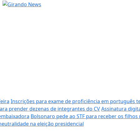
eira
Inscrições para exame de proficiência em português 
para prender dezenas de integrantes do CV
Assinatura digit
e embaixadora
Bolsonaro pede ao STF para receber os filhos 
eutralidade na eleição presidencial