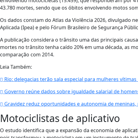
envolvendo motocicletas (15.459), que responderam por 41,
43.780 mortes, sendo que os óbitos envolvendo motos som
Os dados constam do Atlas da Violência 2026, divulgado nes
Aplicada (Ipea) e pelo Fórum Brasileiro de Segurança Públic
A publicação considera o trânsito uma das principais causa
mortes no trânsito tenha caído 20% em uma década, as m
comparação com 2014.
Leia Também:
Rio: delegacias terão sala especial para mulheres vítimas 
Governo reúne dados sobre igualdade salarial de homen
Gravidez reduz oportunidades e autonomia de meninas,
Motociclistas de aplicativo
O estudo identifica que a expansão da economia de aplicati
pois transformou a motocicleta em um instrumento de tra