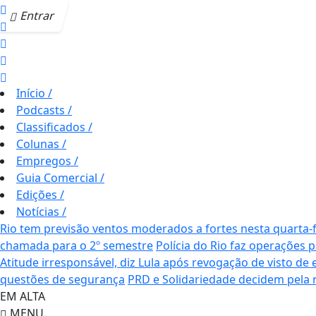
Entrar
Início
/
Podcasts
/
Classificados
/
Colunas
/
Empregos
/
Guia Comercial
/
Edições
/
Notícias
/
Rio tem previsão ventos moderados a fortes nesta quarta-f
chamada para o 2º semestre
Polícia do Rio faz operações 
Atitude irresponsável, diz Lula após revogação de visto d
questões de segurança
PRD e Solidariedade decidem pela n
EM ALTA
MENU