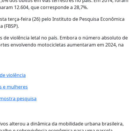
6% dos óbitos em vias terrestres no país. Em 2014, foram
aram 12.604, que corresponde a 28,7%.
ta terça-feira (26) pelo Instituto de Pesquisa Econômica
a (FBSP).
s de violência letal no país. Embora o número absoluto de
ortes envolvendo motocicletas aumentaram em 2024, na
de violência
s e mulheres
 mostra pesquisa
vos alterou a dinâmica da mobilidade urbana brasileira,
balho e sobrevivência econômica para uma parcela