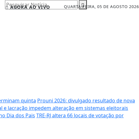
Pesquisar Notícia
QUARTA-FEIRA, 05 DE AGOSTO 2026
AGORA AO VIVO
terminam quinta
Prouni 2026: divulgado resultado de nova
al e lacração impedem alteração em sistemas eleitorais
no Dia dos Pais
TRE-RJ altera 66 locais de votação por