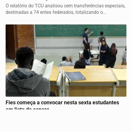
O relatório do TCU analisou cem transferências especiais,
destinadas a 74 entes federados, totalizando o...
Termos de Uso e Privacidade
Esse site utiliza cookies para melhorar sua experiência
de navegação. Ao continuar o acesso, entendemos que
você concorda com nossos Termos de Uso e
Privacidade.
PARA MAIS INFORMAÇÕES,
ACESSE NOSSOS TERMOS
CLICANDO AQUI
EDUCAÇÃO
PROSSEGUIR
Fies começa a convocar nesta sexta estudantes
em lista de espera
O resultado estará disponível no Portal Único de Acesso.
Chamada ocorre até 24 de setembro.