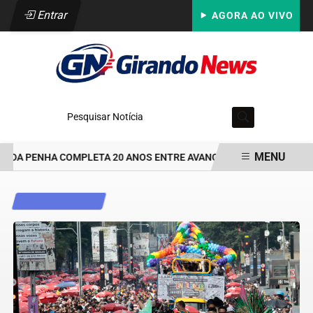
Entrar
AGORA AO VIVO
Pesquisar Notícia
MENU
 DA PENHA COMPLETA 20 ANOS ENTRE AVANÇOS E DESAFIOS
DEP
EM ALTA
Direitos Humanos