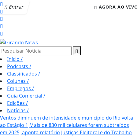
Entrar
AGORA AO VIV
Pesquisar Notícia
Início
/
Podcasts
/
Classificados
/
Colunas
/
Empregos
/
Guia Comercial
/
Edições
/
Notícias
/
Ventos diminuem de intensidade e município do Rio volta
ao Estágio 1
Mais de 830 mil celulares foram subtraídos
em 2025, aponta relatório
Justiças Eleitoral e do Trabalho