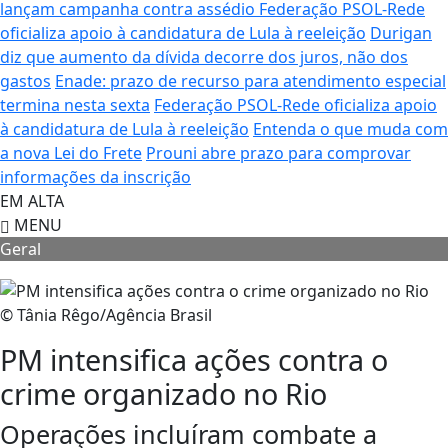
lançam campanha contra assédio
Federação PSOL-Rede
oficializa apoio à candidatura de Lula à reeleição
Durigan
diz que aumento da dívida decorre dos juros, não dos
gastos
Enade: prazo de recurso para atendimento especial
termina nesta sexta
Federação PSOL-Rede oficializa apoio
à candidatura de Lula à reeleição
Entenda o que muda com
a nova Lei do Frete
Prouni abre prazo para comprovar
informações da inscrição
EM ALTA
MENU
Geral
© Tânia Rêgo/Agência Brasil
PM intensifica ações contra o
crime organizado no Rio
Operações incluíram combate a