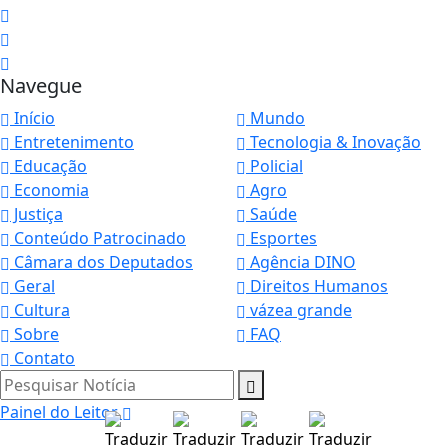
Navegue
Início
Mundo
Entretenimento
Tecnologia & Inovação
Educação
Policial
Economia
Agro
Justiça
Saúde
Conteúdo Patrocinado
Esportes
Câmara dos Deputados
Agência DINO
Geral
Direitos Humanos
Cultura
vázea grande
Sobre
FAQ
Contato
Pesquisar Notícia
Painel do Leitor