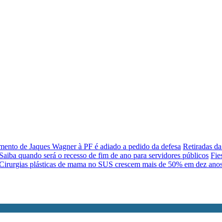
ento de Jaques Wagner à PF é adiado a pedido da defesa
Retiradas d
Saiba quando será o recesso de fim de ano para servidores públicos
Fie
Cirurgias plásticas de mama no SUS crescem mais de 50% em dez ano