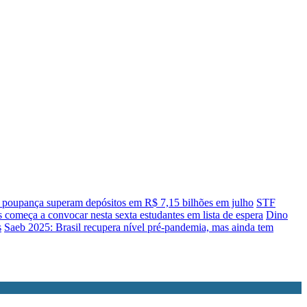
a poupança superam depósitos em R$ 7,15 bilhões em julho
STF
s começa a convocar nesta sexta estudantes em lista de espera
Dino
s
Saeb 2025: Brasil recupera nível pré-pandemia, mas ainda tem