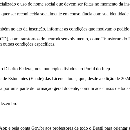
cializado e uso de nome social que devem ser feitas no momento da insc
 e quer ser reconhecida socialmente em consonância com sua identidade d
mbém no ato da inscrição, informar as condições que motivam o pedido e
 (PCD), com transtornos do neurodesenvolvimento, como Transtorno do
om outras condições específicas.
 Distrito Federal, nos municípios listados no Portal do Inep.
de Estudantes (Enade) das Licenciaturas, que, desde a edição de 2024
ta por uma parte de formação geral docente, comum aos cursos de todas
 dezembro.
e pela conta Gov.br aos professores de todo o Brasil para orientar 