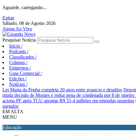
Aguarde, carregando...
Entrar
Sábado, 08 de Agosto 2026
Agora Ao Vivo
Pesquisar Notícia
Início
/
Podcasts
/
Classificados
/
Colunas
/
Empregos
/
Guia Comercial
/
Edições
/
Notícias
/
Lei Maria da Penha completa 20 anos entre avanços e desafios
Depoim
muda decisão de Moraes e reduz pena de condenada por 8 de janeiro
aciona PF após TCU apontar R$ 55,4 milhões em emendas suspeitas
gargalos
EM ALTA
MENU
Educação