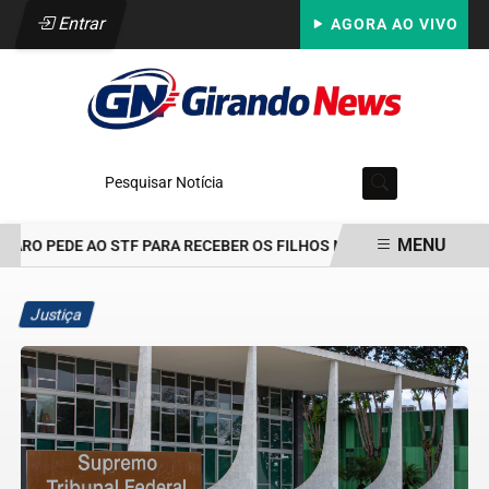
Entrar
AGORA AO VIVO
Pesquisar Notícia
MENU
RO PEDE AO STF PARA RECEBER OS FILHOS NO DIA DOS PAIS
TRE
EM ALTA
Justiça