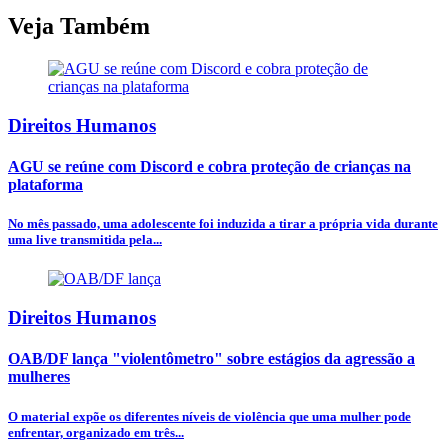
Veja Também
Direitos Humanos
AGU se reúne com Discord e cobra proteção de crianças na
plataforma
No mês passado, uma adolescente foi induzida a tirar a própria vida durante
uma live transmitida pela...
Direitos Humanos
OAB/DF lança "violentômetro" sobre estágios da agressão a
mulheres
O material expõe os diferentes níveis de violência que uma mulher pode
enfrentar, organizado em três...