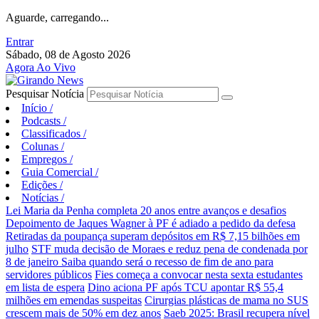
Aguarde, carregando...
Entrar
Sábado, 08 de Agosto 2026
Agora Ao Vivo
Pesquisar Notícia
Início
/
Podcasts
/
Classificados
/
Colunas
/
Empregos
/
Guia Comercial
/
Edições
/
Notícias
/
Lei Maria da Penha completa 20 anos entre avanços e desafios
Depoimento de Jaques Wagner à PF é adiado a pedido da defesa
Retiradas da poupança superam depósitos em R$ 7,15 bilhões em
julho
STF muda decisão de Moraes e reduz pena de condenada por
8 de janeiro
Saiba quando será o recesso de fim de ano para
servidores públicos
Fies começa a convocar nesta sexta estudantes
em lista de espera
Dino aciona PF após TCU apontar R$ 55,4
milhões em emendas suspeitas
Cirurgias plásticas de mama no SUS
crescem mais de 50% em dez anos
Saeb 2025: Brasil recupera nível