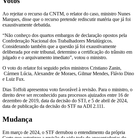
Votos
Ao rejeitar o recurso da CNTM, o relator do caso, ministro Nunes
Marques, disse que o recurso pretende rediscutir matéria que já foi
exaustivamente debatida.
“Não conheço dos quartos embargos de declaração opostos pela
Confederação Nacional dos Trabalhadores Metalúrgicos.
Considerando também que a questão já foi exaustivamente
deliberada por este tribunal, determino a certificação do trânsito em
julgado e o arquivamento imediato”, votou o ministro.
O voto do relator foi seguido pelos ministros Cristiano Zanin,
Cármen Lúcia, Alexandre de Moraes, Gilmar Mendes, Flávio Dino
e Luiz Fux.
Dias Toffoli apresentou voto favorável à revisão. Para o ministro, o
direito deve ser reconhecido para processos ajuizados entre 16 de
dezembro de 2019, data da decisão do STJ, e 5 de abril de 2024,
data de publicação da decisão do STF na ADI 2.111.
Mudança
Em março de 2024, o STF derrubou o entendimento da própria
Corte que autorizou a revisão da vida toda de aposentadorias do