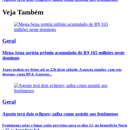
Veja Também
Geral
Mega-Sena sorteia prêmio acumulado de R$ 165 milhões neste
domingo
Jogos podem ser feitos até as 22h deste sábado. A aposta simples, com seis
dezenas, custa R$ 6. A aposta...
Geral
Agosto terá dois eclipses; saiba como assistir aos fenômenos
Fenômenos solar e lunar estão previstos para os dias 12, no hemisfério Norte
e 27, no hemisfério Sul.