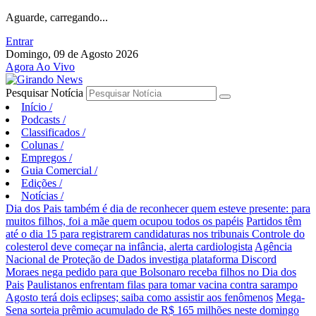
Aguarde, carregando...
Entrar
Domingo, 09 de Agosto 2026
Agora Ao Vivo
Pesquisar Notícia
Início
/
Podcasts
/
Classificados
/
Colunas
/
Empregos
/
Guia Comercial
/
Edições
/
Notícias
/
Dia dos Pais também é dia de reconhecer quem esteve presente: para
muitos filhos, foi a mãe quem ocupou todos os papéis
Partidos têm
até o dia 15 para registrarem candidaturas nos tribunais
Controle do
colesterol deve começar na infância, alerta cardiologista
Agência
Nacional de Proteção de Dados investiga plataforma Discord
Moraes nega pedido para que Bolsonaro receba filhos no Dia dos
Pais
Paulistanos enfrentam filas para tomar vacina contra sarampo
Agosto terá dois eclipses; saiba como assistir aos fenômenos
Mega-
Sena sorteia prêmio acumulado de R$ 165 milhões neste domingo