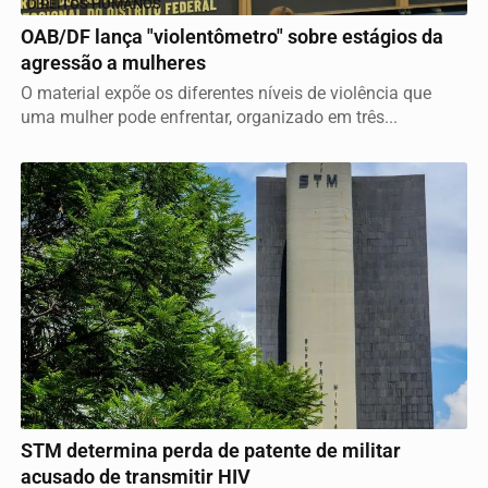
DIREITOS HUMANOS
OAB/DF lança "violentômetro" sobre estágios da
agressão a mulheres
O material expõe os diferentes níveis de violência que
uma mulher pode enfrentar, organizado em três...
Termos de Uso e Privacidade
Esse site utiliza cookies para melhorar sua experiência
de navegação. Ao continuar o acesso, entendemos que
JUSTIÇA
você concorda com nossos Termos de Uso e
Privacidade.
STM determina perda de patente de militar
PARA MAIS INFORMAÇÕES,
ACESSE NOSSOS TERMOS
acusado de transmitir HIV