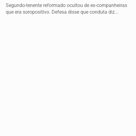
CLICANDO AQUI
Segundo-tenente reformado ocultou de ex-companheiras
PROSSEGUIR
que era soropositivo. Defesa disse que conduta diz...
POLÍTICA
TSE cria conselho para monitorar desinformação e
IA nas eleições
Participarão do grupo especialistas em tecnologia da
informação, segurança pública, relações...