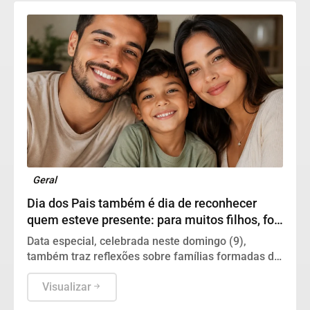
Geral
Dia dos Pais também é dia de reconhecer
quem esteve presente: para muitos filhos, foi
a mãe quem ocupou todos os papéis
Data especial, celebrada neste domingo (9),
também traz reflexões sobre famílias formadas de
diferentes maneiras e sobre mães que criaram
seus filhos sozinhas
Visualizar