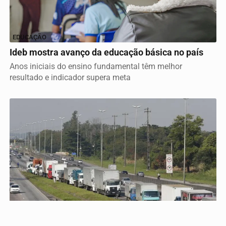
EDUCAÇÃO
Ideb mostra avanço da educação básica no país
Anos iniciais do ensino fundamental têm melhor
resultado e indicador supera meta
Termos de Uso e Privacidade
Esse site utiliza cookies para melhorar sua experiência
de navegação. Ao continuar o acesso, entendemos que
você concorda com nossos Termos de Uso e
Privacidade.
PARA MAIS INFORMAÇÕES,
ACESSE NOSSOS TERMOS
CLICANDO AQUI
PROSSEGUIR
POLÍTICA