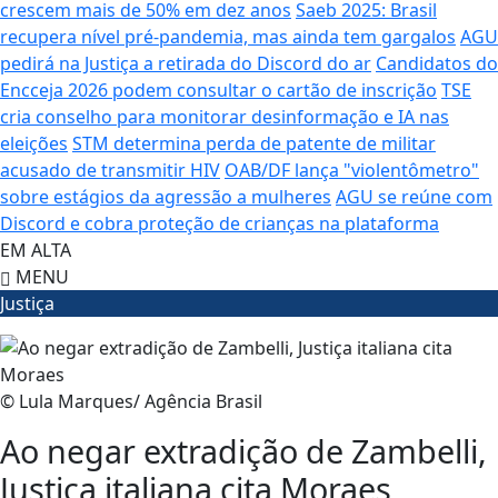
crescem mais de 50% em dez anos
Saeb 2025: Brasil
recupera nível pré-pandemia, mas ainda tem gargalos
AGU
pedirá na Justiça a retirada do Discord do ar
Candidatos do
Encceja 2026 podem consultar o cartão de inscrição
TSE
cria conselho para monitorar desinformação e IA nas
eleições
STM determina perda de patente de militar
acusado de transmitir HIV
OAB/DF lança "violentômetro"
sobre estágios da agressão a mulheres
AGU se reúne com
Discord e cobra proteção de crianças na plataforma
EM ALTA
MENU
Justiça
© Lula Marques/ Agência Brasil
Ao negar extradição de Zambelli,
Justiça italiana cita Moraes