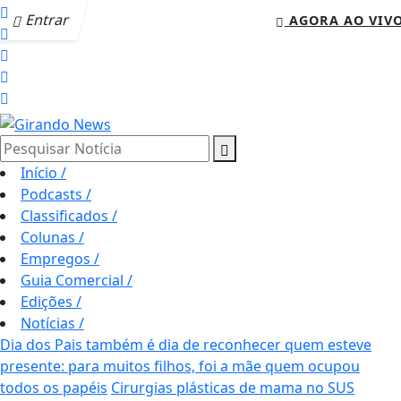
Entrar
AGORA AO VIV
Pesquisar Notícia
Início
/
Podcasts
/
Classificados
/
Colunas
/
Empregos
/
Guia Comercial
/
Edições
/
Notícias
/
Dia dos Pais também é dia de reconhecer quem esteve
presente: para muitos filhos, foi a mãe quem ocupou
todos os papéis
Cirurgias plásticas de mama no SUS