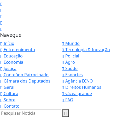
Navegue
Início
Mundo
Entretenimento
Tecnologia & Inovação
Educação
Policial
Economia
Agro
Justiça
Saúde
Conteúdo Patrocinado
Esportes
Câmara dos Deputados
Agência DINO
Geral
Direitos Humanos
Cultura
vázea grande
Sobre
FAQ
Contato
Pesquisar Notícia