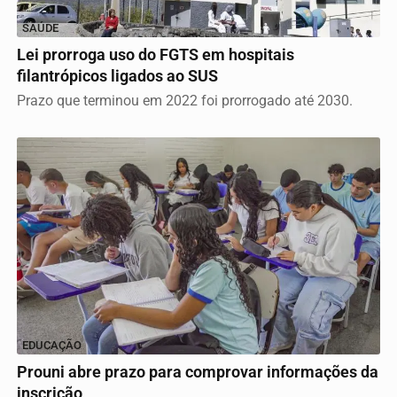
SAÚDE
Lei prorroga uso do FGTS em hospitais
filantrópicos ligados ao SUS
Prazo que terminou em 2022 foi prorrogado até 2030.
EDUCAÇÃO
Prouni abre prazo para comprovar informações da
inscrição