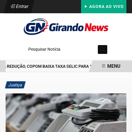
Entrar
AGORA AO VIVO
Pesquisar Notícia
MENU
 REDUÇÃO, COPOM BAIXA TAXA SELIC PARA 14% AO ANO
LEI GAR
EM ALTA
Justiça