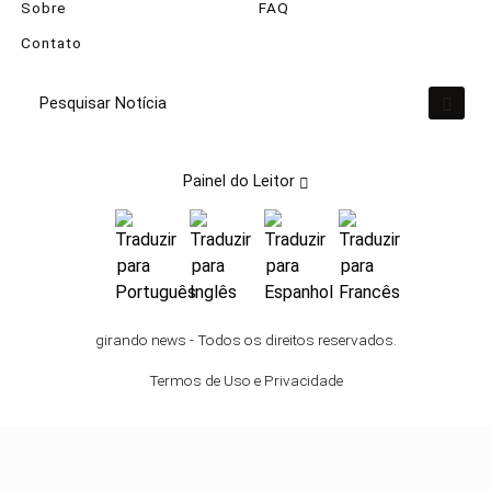
Sobre
FAQ
Contato
Pesquisar Notícia
Painel do Leitor
Termos de Uso e Privacidade
Esse site utiliza cookies para melhorar sua
girando news - Todos os direitos reservados.
experiência de navegação. Ao continuar o acesso,
Termos de Uso e Privacidade
entendemos que você concorda com nossos
Termos de Uso e Privacidade.
PARA MAIS INFORMAÇÕES,
ACESSE NOSSOS TERMOS
CLICANDO AQUI