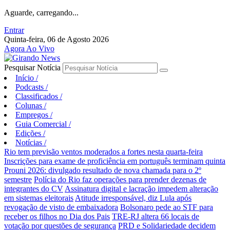
Aguarde, carregando...
Entrar
Quinta-feira, 06 de Agosto 2026
Agora Ao Vivo
Pesquisar Notícia
Início
/
Podcasts
/
Classificados
/
Colunas
/
Empregos
/
Guia Comercial
/
Edições
/
Notícias
/
Rio tem previsão ventos moderados a fortes nesta quarta-feira
Inscrições para exame de proficiência em português terminam quinta
Prouni 2026: divulgado resultado de nova chamada para o 2º
semestre
Polícia do Rio faz operações para prender dezenas de
integrantes do CV
Assinatura digital e lacração impedem alteração
em sistemas eleitorais
Atitude irresponsável, diz Lula após
revogação de visto de embaixadora
Bolsonaro pede ao STF para
receber os filhos no Dia dos Pais
TRE-RJ altera 66 locais de
votação por questões de segurança
PRD e Solidariedade decidem