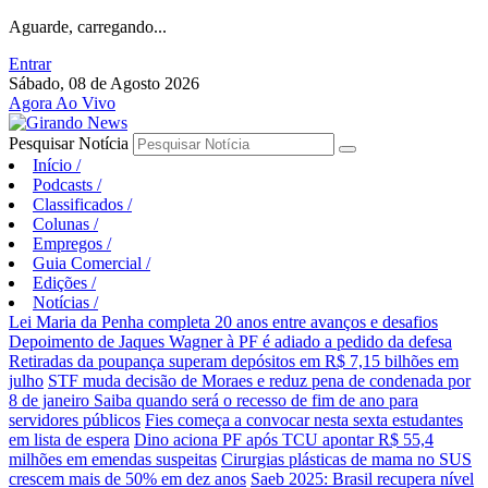
Aguarde, carregando...
Entrar
Sábado, 08 de Agosto 2026
Agora Ao Vivo
Pesquisar Notícia
Início
/
Podcasts
/
Classificados
/
Colunas
/
Empregos
/
Guia Comercial
/
Edições
/
Notícias
/
Lei Maria da Penha completa 20 anos entre avanços e desafios
Depoimento de Jaques Wagner à PF é adiado a pedido da defesa
Retiradas da poupança superam depósitos em R$ 7,15 bilhões em
julho
STF muda decisão de Moraes e reduz pena de condenada por
8 de janeiro
Saiba quando será o recesso de fim de ano para
servidores públicos
Fies começa a convocar nesta sexta estudantes
em lista de espera
Dino aciona PF após TCU apontar R$ 55,4
milhões em emendas suspeitas
Cirurgias plásticas de mama no SUS
crescem mais de 50% em dez anos
Saeb 2025: Brasil recupera nível