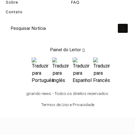
Sobre
FAQ
Contato
Pesquisar Notícia
Painel do Leitor
Termos de Uso e Privacidade
Esse site utiliza cookies para melhorar sua
girando news - Todos os direitos reservados.
experiência de navegação. Ao continuar o acesso,
Termos de Uso e Privacidade
entendemos que você concorda com nossos
Termos de Uso e Privacidade.
PARA MAIS INFORMAÇÕES,
ACESSE NOSSOS TERMOS
CLICANDO AQUI